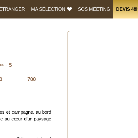
L’ÉTRANGER
MA SÉLECTION
SOS MEETING
DEVIS 48
5
es :
0
700
ages et campagne, au bord
tue au cœur d’un paysage