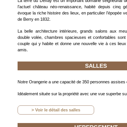
La terre du Deffay est un important domaine seigneurial d
l’actuel château néo-renaissance, habité depuis cinq gé
évoque la riche histoire des lieux, en particulier l’épopé
de Berry en 1832.
La belle architecture intérieure, grands salons aux meu
double volée, chambres spacieuses et confortables sont 
couple qui y habite et donne une nouvelle vie à ces lieux 
amis.
SALLES
Notre Orangerie a une capacité de 350 personnes assises 
Idéalement située sur la propriété avec une vue superbe sur 
> Voir le détail des salles