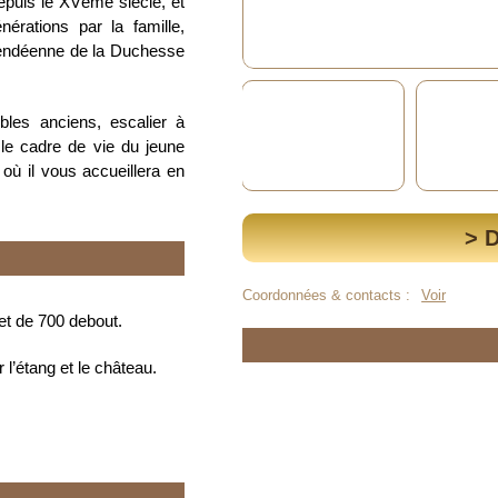
epuis le XVème siècle, et
nérations par la famille,
e vendéenne de la Duchesse
bles anciens, escalier à
le cadre de vie du jeune
où il vous accueillera en
> 
Coordonnées & contacts :
Voir
et de 700 debout.
l’étang et le château.