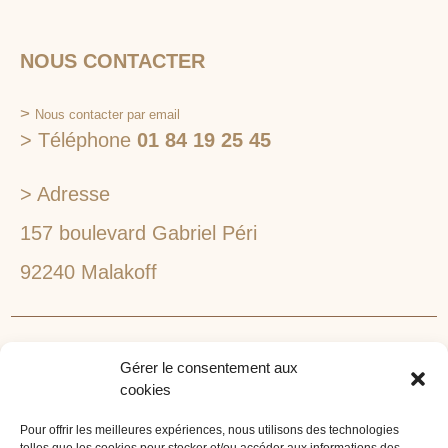
NOUS CONTACTER
>
Nous contacter par email
> Téléphone
01 84 19 25 45
> Adresse
157 boulevard Gabriel Péri
92240 Malakoff
RECHERCHEZ VOTRE LIEU DE SÉMINAIRE
Gérer le consentement aux
1lieu1salle est spécialisé dans la recherche de lieux
cookies
pour l’organisation de vos séminaires et autres
événements d'entreprise. 1lieu1salle recherche
Pour offrir les meilleures expériences, nous utilisons des technologies