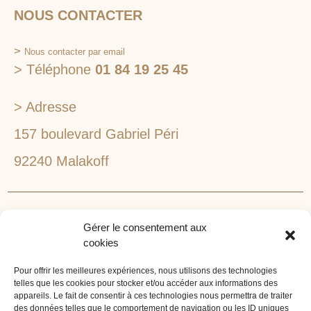
NOUS CONTACTER
>
Nous contacter par email
> Téléphone
01 84 19 25 45
> Adresse
157 boulevard Gabriel Péri
92240 Malakoff
RECHERCHEZ VOTRE LIEU DE SÉMINAIRE
Gérer le consentement aux
1lieu1salle est spécialisé dans la recherche de lieux
cookies
pour l’organisation de vos séminaires et autres
événements d'entreprise. 1lieu1salle recherche
Pour offrir les meilleures expériences, nous utilisons des technologies
telles que les cookies pour stocker et/ou accéder aux informations des
gratuitement pour vous, votre lieu de séminaire idéal :
appareils. Le fait de consentir à ces technologies nous permettra de traiter
château, domaine, hôtel, lieu atypique et dans
des données telles que le comportement de navigation ou les ID uniques