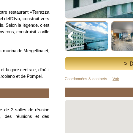
tre restaurant «Terrazza
l dell’Ovo, construit vers
s. Selon la légende, c’est
irons, construisit la ville
a marina de Mergellina et,
> 
t la gare centrale, d’où il
’Ercolano et de Pompei.
Coordonnées & contacts :
Voir
e de 3 salles de réunion
es, des réunions et des