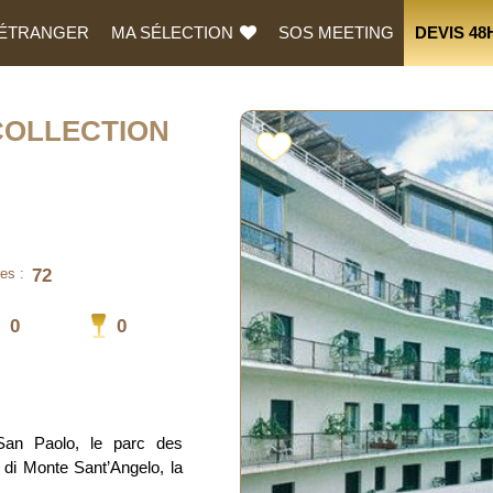
L’ÉTRANGER
MA SÉLECTION
SOS MEETING
DEVIS 48
COLLECTION
72
es :
0
0
San Paolo, le parc des
I di Monte Sant’Angelo, la