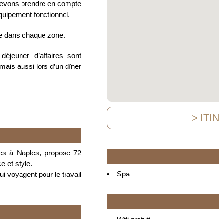
 devons prendre en compte
équipement fonctionnel.
te dans chaque zone.
jeuner d’affaires sont
mais aussi lors d’un dîner
> ITI
iles à Naples, propose 72
 et style.
Spa
i voyagent pour le travail