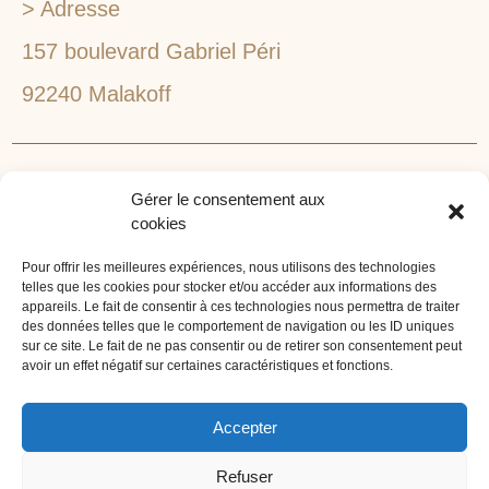
> Adresse
157 boulevard Gabriel Péri
92240 Malakoff
RECHERCHEZ VOTRE LIEU DE SÉMINAIRE
Gérer le consentement aux
1lieu1salle est spécialisé dans la recherche de lieux
cookies
pour l’organisation de vos séminaires et autres
événements d'entreprise. 1lieu1salle recherche
Pour offrir les meilleures expériences, nous utilisons des technologies
telles que les cookies pour stocker et/ou accéder aux informations des
gratuitement pour vous, votre lieu de séminaire idéal :
appareils. Le fait de consentir à ces technologies nous permettra de traiter
château, domaine, hôtel, lieu atypique et dans
des données telles que le comportement de navigation ou les ID uniques
l'environnement que vous souhaitez, en ville, au vert, au
sur ce site. Le fait de ne pas consentir ou de retirer son consentement peut
avoir un effet négatif sur certaines caractéristiques et fonctions.
bord d'un lac ou de la mer.
ORGANISATION DE SÉMINAIRE CLÉ EN MAIN
Accepter
1lieu1salle agence événementielle est spécialisée dans
Refuser
l'organisation de séminaires sur mesure. Tous types