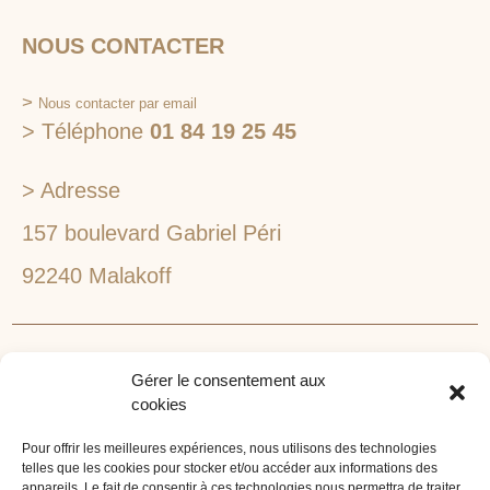
NOUS CONTACTER
>
Nous contacter par email
> Téléphone
01 84 19 25 45
> Adresse
157 boulevard Gabriel Péri
92240 Malakoff
RECHERCHEZ VOTRE LIEU DE SÉMINAIRE
Gérer le consentement aux
1lieu1salle est spécialisé dans la recherche de lieux
cookies
pour l’organisation de vos séminaires et autres
événements d'entreprise. 1lieu1salle recherche
Pour offrir les meilleures expériences, nous utilisons des technologies
telles que les cookies pour stocker et/ou accéder aux informations des
gratuitement pour vous, votre lieu de séminaire idéal :
appareils. Le fait de consentir à ces technologies nous permettra de traiter