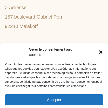
> Adresse
157 boulevard Gabriel Péri
92240 Malakoff
RECHERCHEZ VOTRE LIEU DE SÉMINAIRE
Gérer le consentement aux
1lieu1salle est spécialisé dans la recherche de lieux
cookies
pour l’organisation de vos séminaires et autres
événements d'entreprise. 1lieu1salle recherche
Pour offrir les meilleures expériences, nous utilisons des technologies
telles que les cookies pour stocker et/ou accéder aux informations des
gratuitement pour vous, votre lieu de séminaire idéal :
appareils. Le fait de consentir à ces technologies nous permettra de traiter
château, domaine, hôtel, lieu atypique et dans
des données telles que le comportement de navigation ou les ID uniques
sur ce site. Le fait de ne pas consentir ou de retirer son consentement peut
l'environnement que vous souhaitez, en ville, au vert, au
avoir un effet négatif sur certaines caractéristiques et fonctions.
bord d'un lac ou de la mer.
ORGANISATION DE SÉMINAIRE CLÉ EN MAIN
Accepter
1lieu1salle agence événementielle est spécialisée dans