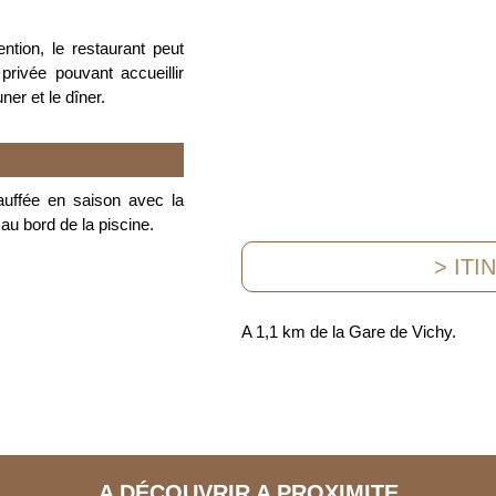
ntion, le restaurant peut
rivée pouvant accueillir
ner et le dîner.
hauffée en saison avec la
au bord de la piscine.
> ITI
A 1,1 km de la Gare de Vichy.
A DÉCOUVRIR A PROXIMITE