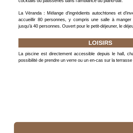
cocktails ou pâtisseries dans l’ambiance du piano-bar.
La Véranda
:
Mélange d’ingrédients autochtones et d’inve
accueillir 80 personnes, y compris une salle à manger p
jusqu’à 40 personnes.
Ouvert pour le petit-déjeuner, le déjeu
LOISIRS
La piscine
est d
irectement accessible depuis le hall, c
possibilité de prendre un verre ou un en-cas sur la terrasse 