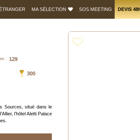
L’ÉTRANGER
MA SÉLECTION
SOS MEETING
DEVIS 48
129
es :
300
es Sources, situé dans le
llier, l’hôtel Aletti Palace
es.