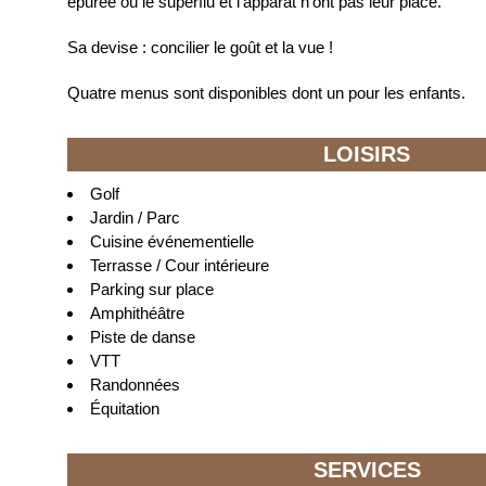
épurée où le superflu et l’apparat n’ont pas leur place.
Sa devise : concilier le goût et la vue !
Quatre menus sont disponibles dont un pour les enfants.
LOISIRS
Golf
Jardin / Parc
Cuisine événementielle
Terrasse / Cour intérieure
Parking sur place
Amphithéâtre
Piste de danse
VTT
Randonnées
Équitation
SERVICES