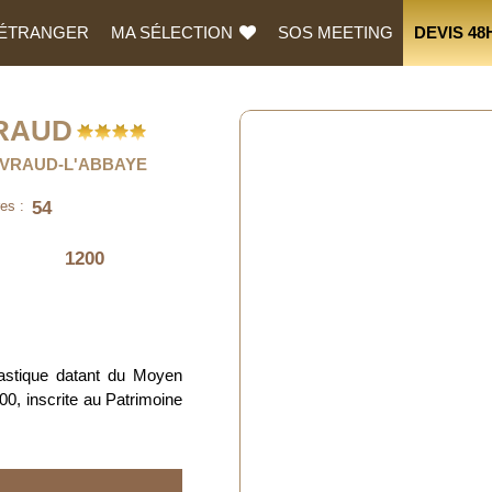
L’ÉTRANGER
MA SÉLECTION
SOS MEETING
DEVIS 48
RAUD
EVRAUD-L'ABBAYE
54
es :
1200
astique datant du Moyen
0, inscrite au Patrimoine