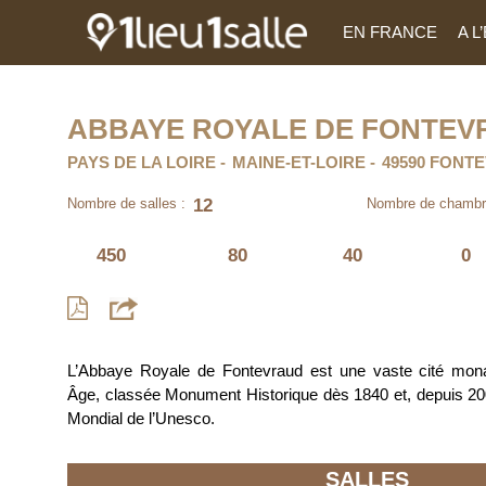
EN FRANCE
A 
ABBAYE ROYALE DE FONTEV
PAYS DE LA LOIRE
MAINE-ET-LOIRE
49590 FONT
12
Nombre de salles :
Nombre de chambr
450
80
40
0
L’Abbaye Royale de Fontevraud est une vaste cité mon
Âge, classée Monument Historique dès 1840 et, depuis 200
Mondial de l’Unesco.
SALLES