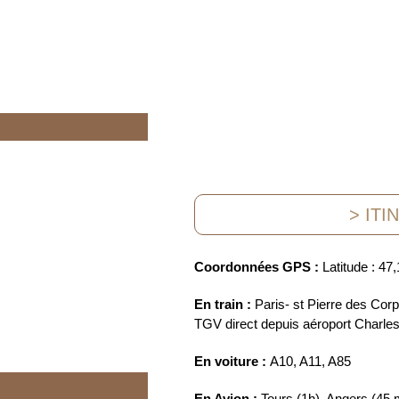
> ITI
Coordonnées GPS :
Latitude : 47
En train :
Paris- st Pierre des Corp
TGV direct depuis aéroport Charles
En voiture :
A10, A11, A85
En Avion :
Tours (1h), Angers (45 