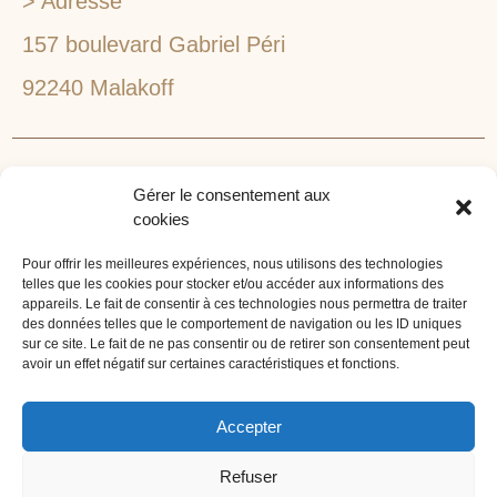
> Adresse
157 boulevard Gabriel Péri
92240 Malakoff
RECHERCHEZ VOTRE LIEU DE SÉMINAIRE
Gérer le consentement aux
1lieu1salle est spécialisé dans la recherche de lieux
cookies
pour l’organisation de vos séminaires et autres
événements d'entreprise. 1lieu1salle recherche
Pour offrir les meilleures expériences, nous utilisons des technologies
telles que les cookies pour stocker et/ou accéder aux informations des
gratuitement pour vous, votre lieu de séminaire idéal :
appareils. Le fait de consentir à ces technologies nous permettra de traiter
château, domaine, hôtel, lieu atypique et dans
des données telles que le comportement de navigation ou les ID uniques
l'environnement que vous souhaitez, en ville, au vert, au
sur ce site. Le fait de ne pas consentir ou de retirer son consentement peut
avoir un effet négatif sur certaines caractéristiques et fonctions.
bord d'un lac ou de la mer.
ORGANISATION DE SÉMINAIRE CLÉ EN MAIN
Accepter
1lieu1salle agence événementielle est spécialisée dans
Refuser
l'organisation de séminaires sur mesure. Tous types