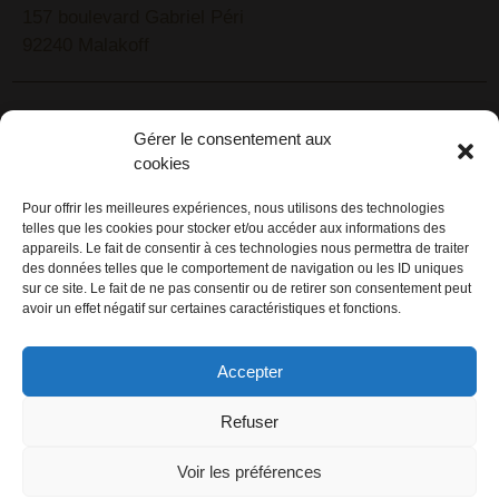
157 boulevard Gabriel Péri
92240 Malakoff
RECHERCHEZ VOTRE LIEU DE SÉMINAIRE
Gérer le consentement aux
1lieu1salle est spécialisé dans la recherche de lieux
cookies
pour l’organisation de vos séminaires et autres
événements d'entreprise. 1lieu1salle recherche
Pour offrir les meilleures expériences, nous utilisons des technologies
telles que les cookies pour stocker et/ou accéder aux informations des
gratuitement pour vous, votre lieu de séminaire idéal :
appareils. Le fait de consentir à ces technologies nous permettra de traiter
château, domaine, hôtel, lieu atypique et dans
des données telles que le comportement de navigation ou les ID uniques
l'environnement que vous souhaitez, en ville, au vert, au
sur ce site. Le fait de ne pas consentir ou de retirer son consentement peut
avoir un effet négatif sur certaines caractéristiques et fonctions.
bord d'un lac ou de la mer.
ORGANISATION DE SÉMINAIRE CLÉ EN MAIN
Accepter
1lieu1salle agence événementielle est spécialisée dans
Refuser
l'organisation de séminaires sur mesure. Tous types
d'événements d'entreprise : séminaire résidentiel,
Voir les préférences
congrès, conférence, réunion, journée d'étude, soirée de