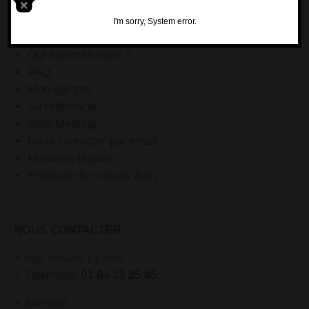
BLOG
Pinterest
I'm sorry, System error.
YouTube
Qui sommes-nous ?
FAQ
Mon compte
Se référencer
SOS Meeting
Nous contacter par email
Mentions légales
Politique de cookies (UE)
NOUS CONTACTER
>
Nous contacter par email
> Téléphone
01 84 19 25 45
> Adresse